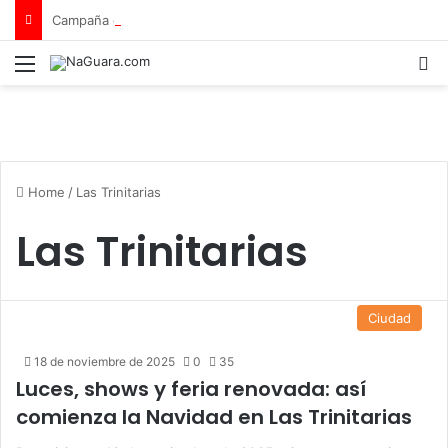
Campaña de seguridad vial «Tu vida no tiene repuesto»
Menu
B
Home
/
Las Trinitarias
Las Trinitarias
Ciudad
18 de noviembre de 2025
0
35
Luces, shows y feria renovada: así
comienza la Navidad en Las Trinitarias