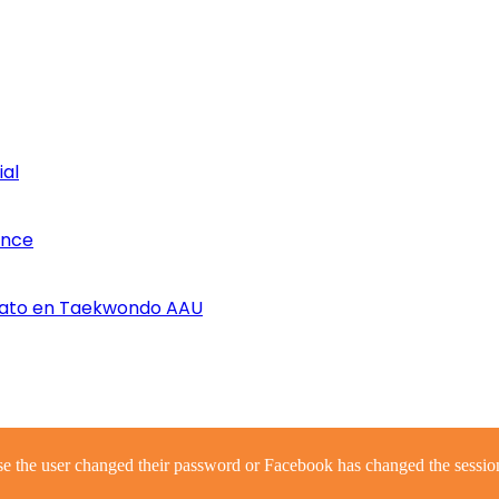
ial
once
nato en Taekwondo AAU
se the user changed their password or Facebook has changed the session