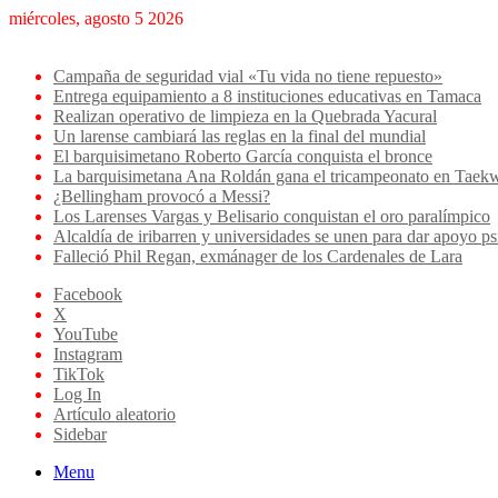
miércoles, agosto 5 2026
Breaking News
Campaña de seguridad vial «Tu vida no tiene repuesto»
Entrega equipamiento a 8 instituciones educativas en Tamaca
Realizan operativo de limpieza en la Quebrada Yacural
Un larense cambiará las reglas en la final del mundial
El barquisimetano Roberto García conquista el bronce
La barquisimetana Ana Roldán gana el tricampeonato en Ta
¿Bellingham provocó a Messi?
Los Larenses Vargas y Belisario conquistan el oro paralímpico
Alcaldía de iribarren y universidades se unen para dar apoyo ps
Falleció Phil Regan, exmánager de los Cardenales de Lara
Facebook
X
YouTube
Instagram
TikTok
Log In
Artículo aleatorio
Sidebar
Menu