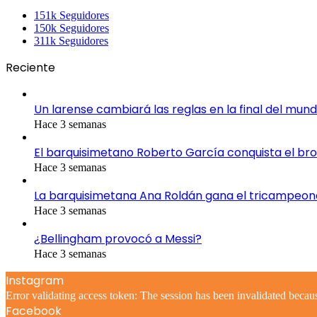
151k
Seguidores
150k
Seguidores
311k
Seguidores
Reciente
Un larense cambiará las reglas en la final del mund
Hace 3 semanas
El barquisimetano Roberto García conquista el br
Hace 3 semanas
La barquisimetana Ana Roldán gana el tricampeo
Hace 3 semanas
¿Bellingham provocó a Messi?
Hace 3 semanas
Instagram
Error validating access token: The session has been invalidated becau
Facebook