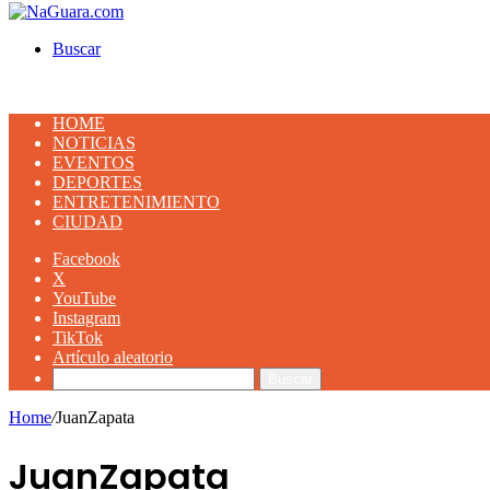
Buscar
HOME
NOTICIAS
EVENTOS
DEPORTES
ENTRETENIMIENTO
CIUDAD
Facebook
X
YouTube
Instagram
TikTok
Artículo aleatorio
Buscar
Home
/
JuanZapata
JuanZapata