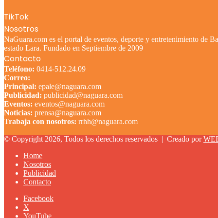
TikTok
Nosotros
NaGuara.com es el portal de eventos, deporte y entretenimiento de Bar
estado Lara. Fundado en Septiembre de 2009
Contacto
Teléfono:
0414-512.24.09
Correo:
Principal:
epale@naguara.com
Publicidad:
publicidad@naguara.com
Eventos:
eventos@naguara.com
Noticias:
prensa@naguara.com
Trabaja con nosotros:
rrhh@naguara.com
© Copyright 2026, Todos los derechos reservados |
Creado por
WE
Home
Nosotros
Publicidad
Contacto
Facebook
X
YouTube