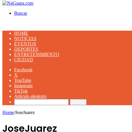
Buscar
HOME
NOTICIAS
EVENTOS
DEPORTES
ENTRETENIMIENTO
CIUDAD
Facebook
X
YouTube
Instagram
TikTok
Artículo aleatorio
Buscar
Home
/
JoseJuarez
JoseJuarez