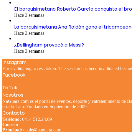
El barquisimetano Roberto García conquista el br
Hace 3 semanas
La barquisimetana Ana Roldán gana el tricampeo
Hace 3 semanas
¿Bellingham provocó a Messi?
Hace 3 semanas
Instagram
Error validating access token: The session has been invalidated becau
Facebook
TikTok
Nosotros
NaGuara.com es el portal de eventos, deporte y entretenimiento de Bar
estado Lara. Fundado en Septiembre de 2009
Contacto
Teléfono:
0414-512.24.09
Correo:
Principal:
epale@naguara.com