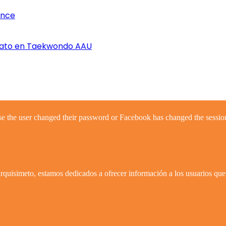
once
nato en Taekwondo AAU
se the user changed their password or Facebook has changed the session
quisimeto, estamos dedicados a ofrecer información a los usuarios que 