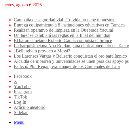
jueves, agosto 6 2026
Breaking News
Campaña de seguridad vial «Tu vida no tiene repuesto»
Entrega equipamiento a 8 instituciones educativas en Tamaca
Realizan operativo de limpieza en la Quebrada Yacural
Un larense cambiará las reglas en la final del mundial
El barquisimetano Roberto García conquista el bronce
La barquisimetana Ana Roldán gana el tricampeonato en Ta
¿Bellingham provocó a Messi?
Los Larenses Vargas y Belisario conquistan el oro paralímpico
Alcaldía de iribarren y universidades se unen para dar apoyo ps
Falleció Phil Regan, exmánager de los Cardenales de Lara
Facebook
X
YouTube
Instagram
TikTok
Log In
Artículo aleatorio
Sidebar
Menu