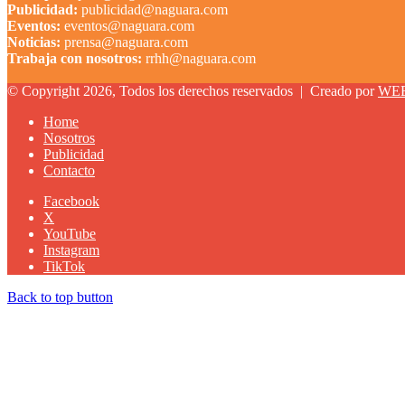
Publicidad:
publicidad@naguara.com
Eventos:
eventos@naguara.com
Noticias:
prensa@naguara.com
Trabaja con nosotros:
rrhh@naguara.com
© Copyright 2026, Todos los derechos reservados |
Creado por
WE
Home
Nosotros
Publicidad
Contacto
Facebook
X
YouTube
Instagram
TikTok
Back to top button