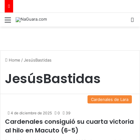
Menu
B
Home
/
JesúsBastidas
JesúsBastidas
Cardenales de Lara
4 de diciembre de 2025
0
39
Cardenales consiguió su cuarta victoria
al hilo en Macuto (6-5)