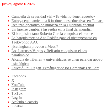
jueves, agosto 6 2026
Breaking News
Campaña de seguridad vial «Tu vida no tiene repuesto»
Entrega equipamiento a 8 instituciones educativas en Tamaca
Realizan operativo de limpieza en la Quebrada Yacural
Un larense cambiará las reglas en la final del mundial
El barquisimetano Roberto García conquista el bronce
La barquisimetana Ana Roldán gana el tricampeonato en
Taekwondo AAU
¿Bellingham provocó a Messi?
Los Larenses Vargas y Belisario conquistan el oro
paralímpico
Alcaldía de iribarren y universidades se unen para dar apoyo
psicológico
Falleció Phil Regan, exmánager de los Cardenales de Lara
Facebook
X
YouTube
Instagram
TikTok
Log In
Artículo aleatorio
Sidebar