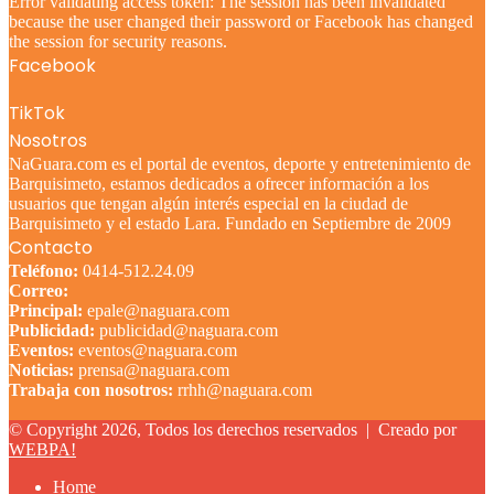
Error validating access token: The session has been invalidated
because the user changed their password or Facebook has changed
the session for security reasons.
Facebook
TikTok
Nosotros
NaGuara.com es el portal de eventos, deporte y entretenimiento de
Barquisimeto, estamos dedicados a ofrecer información a los
usuarios que tengan algún interés especial en la ciudad de
Barquisimeto y el estado Lara. Fundado en Septiembre de 2009
Contacto
Teléfono:
0414-512.24.09
Correo:
Principal:
epale@naguara.com
Publicidad:
publicidad@naguara.com
Eventos:
eventos@naguara.com
Noticias:
prensa@naguara.com
Trabaja con nosotros:
rrhh@naguara.com
© Copyright 2026, Todos los derechos reservados |
Creado por
WEBPA!
Home