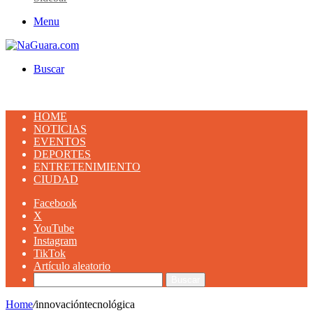
Menu
Buscar
HOME
NOTICIAS
EVENTOS
DEPORTES
ENTRETENIMIENTO
CIUDAD
Facebook
X
YouTube
Instagram
TikTok
Artículo aleatorio
Buscar
Home
/
innovacióntecnológica