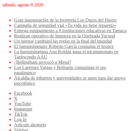
sábado, agosto 8 2026
Breaking News
Gran inauguración de la ferretería Los Duros del Hierro
Campaña de seguridad vial «Tu vida no tiene repuesto»
Entrega equipamiento a 8 instituciones educativas en Tamaca
Realizan operativo de limpieza en la Quebrada Yacural
Un larense cambiará las reglas en la final del mundial
El barquisimetano Roberto García conquista el bronce
La barquisimetana Ana Roldán gana el tricampeonato en
Taekwondo AAU
¿Bellingham provocó a Messi?
Los Larenses Vargas y Belisario conquistan el oro
paralímpico
Alcaldía de iribarren y universidades se unen para dar apoyo
psicológico
Facebook
X
YouTube
Instagram
TikTok
Log In
Artículo aleatorio
Sidebar