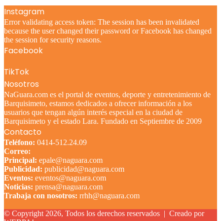
Instagram
Error validating access token: The session has been invalidated
because the user changed their password or Facebook has changed
the session for security reasons.
Facebook
TikTok
Nosotros
NaGuara.com es el portal de eventos, deporte y entretenimiento de
Barquisimeto, estamos dedicados a ofrecer información a los
usuarios que tengan algún interés especial en la ciudad de
Barquisimeto y el estado Lara. Fundado en Septiembre de 2009
Contacto
Teléfono:
0414-512.24.09
Correo:
Principal:
epale@naguara.com
Publicidad:
publicidad@naguara.com
Eventos:
eventos@naguara.com
Noticias:
prensa@naguara.com
Trabaja con nosotros:
rrhh@naguara.com
© Copyright 2026, Todos los derechos reservados |
Creado por