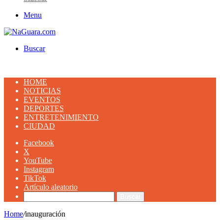
Menu
Buscar
HOME
NOTICIAS
EVENTOS
DEPORTES
ENTRETENIMIENTO
CIUDAD
Facebook
X
YouTube
Instagram
TikTok
Artículo aleatorio
Buscar
Home
/
inauguración