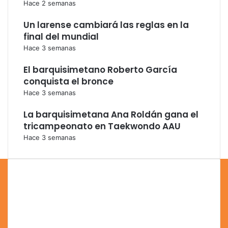
Hace 2 semanas
Un larense cambiará las reglas en la
final del mundial
Hace 3 semanas
El barquisimetano Roberto García
conquista el bronce
Hace 3 semanas
La barquisimetana Ana Roldán gana el
tricampeonato en Taekwondo AAU
Hace 3 semanas
Instagram
Error validating access token: The session has been
invalidated because the user changed their password or
Facebook has changed the session for security reasons.