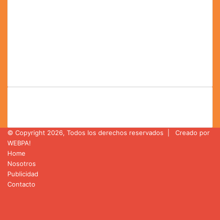
Teléfono:
0414-512.24.09
Correo:
Principal:
epale@naguara.com
Publicidad:
publicidad@naguara.com
Eventos:
eventos@naguara.com
Noticias:
prensa@naguara.com
Trabaja con nosotros:
rrhh@naguara.com
© Copyright 2026, Todos los derechos reservados |
Creado por
WEBPA!
Home
Nosotros
Publicidad
Contacto
Facebook
X
YouTube