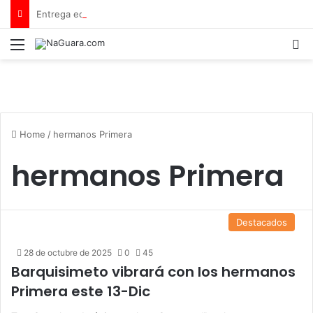
Entrega equipamiento a 8 instituciones educativas en Tamaca
Menu
B
Home
/
hermanos Primera
hermanos Primera
Destacados
28 de octubre de 2025
0
45
Barquisimeto vibrará con los hermanos
Primera este 13-Dic