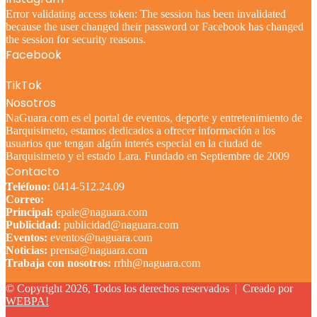
Error validating access token: The session has been invalidated
because the user changed their password or Facebook has changed
the session for security reasons.
Facebook
TikTok
Nosotros
NaGuara.com es el portal de eventos, deporte y entretenimiento de
Barquisimeto, estamos dedicados a ofrecer información a los
usuarios que tengan algún interés especial en la ciudad de
Barquisimeto y el estado Lara. Fundado en Septiembre de 2009
Contacto
Teléfono:
0414-512.24.09
Correo:
Principal:
epale@naguara.com
Publicidad:
publicidad@naguara.com
Eventos:
eventos@naguara.com
Noticias:
prensa@naguara.com
Trabaja con nosotros:
rrhh@naguara.com
© Copyright 2026, Todos los derechos reservados |
Creado por
WEBPA!