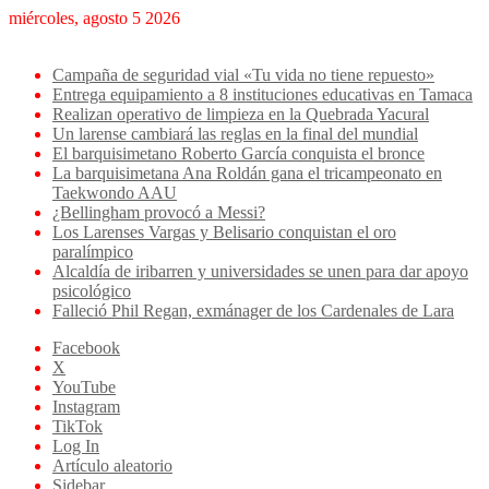
miércoles, agosto 5 2026
Breaking News
Campaña de seguridad vial «Tu vida no tiene repuesto»
Entrega equipamiento a 8 instituciones educativas en Tamaca
Realizan operativo de limpieza en la Quebrada Yacural
Un larense cambiará las reglas en la final del mundial
El barquisimetano Roberto García conquista el bronce
La barquisimetana Ana Roldán gana el tricampeonato en
Taekwondo AAU
¿Bellingham provocó a Messi?
Los Larenses Vargas y Belisario conquistan el oro
paralímpico
Alcaldía de iribarren y universidades se unen para dar apoyo
psicológico
Falleció Phil Regan, exmánager de los Cardenales de Lara
Facebook
X
YouTube
Instagram
TikTok
Log In
Artículo aleatorio
Sidebar