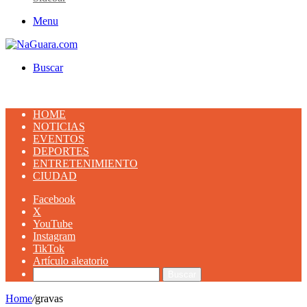
Menu
Buscar
HOME
NOTICIAS
EVENTOS
DEPORTES
ENTRETENIMIENTO
CIUDAD
Facebook
X
YouTube
Instagram
TikTok
Artículo aleatorio
Buscar
Home
/
gravas