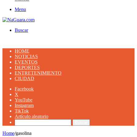
Menu
Buscar
HOME
NOTICIAS
EVENTOS
DEPORTES
ENTRETENIMIENTO
CIUDAD
Facebook
X
YouTube
Instagram
TikTok
Artículo aleatorio
Buscar
Home
/
gasolina