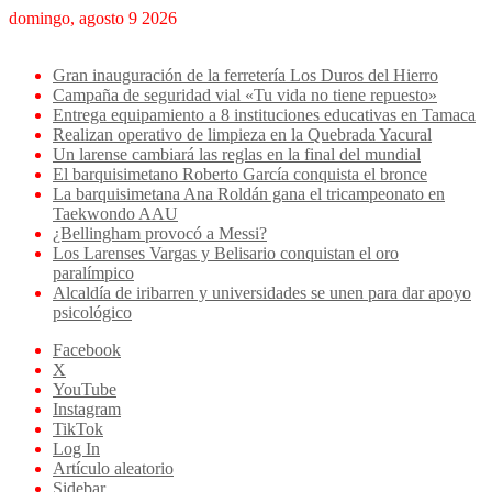
domingo, agosto 9 2026
Breaking News
Gran inauguración de la ferretería Los Duros del Hierro
Campaña de seguridad vial «Tu vida no tiene repuesto»
Entrega equipamiento a 8 instituciones educativas en Tamaca
Realizan operativo de limpieza en la Quebrada Yacural
Un larense cambiará las reglas en la final del mundial
El barquisimetano Roberto García conquista el bronce
La barquisimetana Ana Roldán gana el tricampeonato en
Taekwondo AAU
¿Bellingham provocó a Messi?
Los Larenses Vargas y Belisario conquistan el oro
paralímpico
Alcaldía de iribarren y universidades se unen para dar apoyo
psicológico
Facebook
X
YouTube
Instagram
TikTok
Log In
Artículo aleatorio
Sidebar