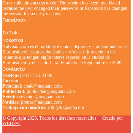
Error validating access token: The session has been invalidated
because the user changed their password or Facebook has changed
the session for security reasons.
Facebook
TikTok
Nosotros
NaGuara.com es el portal de eventos, deporte y entretenimiento de
Barquisimeto, estamos dedicados a ofrecer información a los
usuarios que tengan algún interés especial en la ciudad de
Barquisimeto y el estado Lara. Fundado en Septiembre de 2009
Contacto
Teléfono:
0414-512.24.09
Correo:
Principal:
epale@naguara.com
Publicidad:
publicidad@naguara.com
Eventos:
eventos@naguara.com
Noticias:
prensa@naguara.com
Trabaja con nosotros:
rrhh@naguara.com
© Copyright 2026, Todos los derechos reservados |
Creado por
WEBPA!