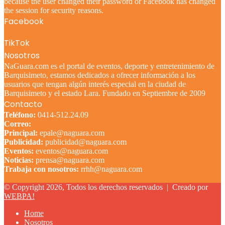
because the user changed their password or Facebook has changed
the session for security reasons.
Facebook
TikTok
Nosotros
NaGuara.com es el portal de eventos, deporte y entretenimiento de
Barquisimeto, estamos dedicados a ofrecer información a los
usuarios que tengan algún interés especial en la ciudad de
Barquisimeto y el estado Lara. Fundado en Septiembre de 2009
Contacto
Teléfono:
0414-512.24.09
Correo:
Principal:
epale@naguara.com
Publicidad:
publicidad@naguara.com
Eventos:
eventos@naguara.com
Noticias:
prensa@naguara.com
Trabaja con nosotros:
rrhh@naguara.com
© Copyright 2026, Todos los derechos reservados |
Creado por
WEBPA!
Home
Nosotros