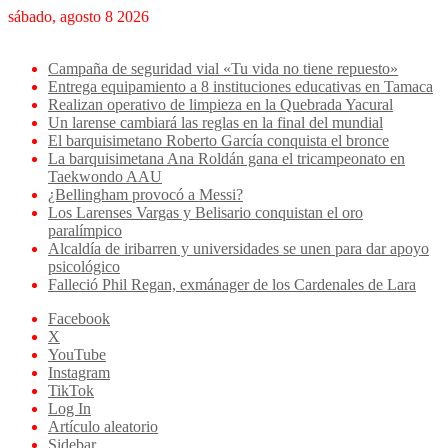
sábado, agosto 8 2026
Breaking News
Campaña de seguridad vial «Tu vida no tiene repuesto»
Entrega equipamiento a 8 instituciones educativas en Tamaca
Realizan operativo de limpieza en la Quebrada Yacural
Un larense cambiará las reglas en la final del mundial
El barquisimetano Roberto García conquista el bronce
La barquisimetana Ana Roldán gana el tricampeonato en
Taekwondo AAU
¿Bellingham provocó a Messi?
Los Larenses Vargas y Belisario conquistan el oro
paralímpico
Alcaldía de iribarren y universidades se unen para dar apoyo
psicológico
Falleció Phil Regan, exmánager de los Cardenales de Lara
Facebook
X
YouTube
Instagram
TikTok
Log In
Artículo aleatorio
Sidebar