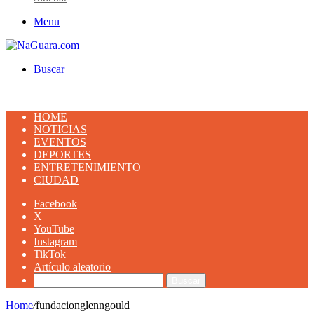
Menu
Buscar
HOME
NOTICIAS
EVENTOS
DEPORTES
ENTRETENIMIENTO
CIUDAD
Facebook
X
YouTube
Instagram
TikTok
Artículo aleatorio
Buscar
Home
/
fundacionglenngould