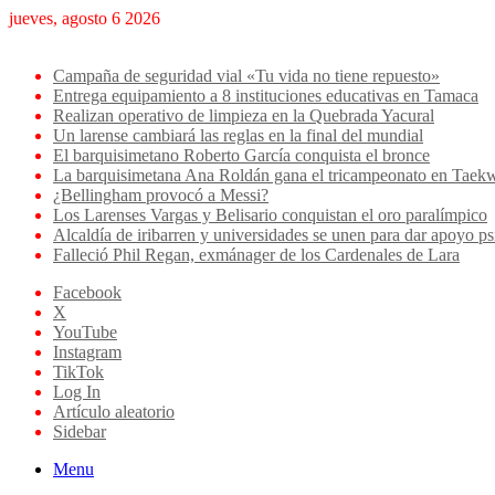
jueves, agosto 6 2026
Breaking News
Campaña de seguridad vial «Tu vida no tiene repuesto»
Entrega equipamiento a 8 instituciones educativas en Tamaca
Realizan operativo de limpieza en la Quebrada Yacural
Un larense cambiará las reglas en la final del mundial
El barquisimetano Roberto García conquista el bronce
La barquisimetana Ana Roldán gana el tricampeonato en Ta
¿Bellingham provocó a Messi?
Los Larenses Vargas y Belisario conquistan el oro paralímpico
Alcaldía de iribarren y universidades se unen para dar apoyo ps
Falleció Phil Regan, exmánager de los Cardenales de Lara
Facebook
X
YouTube
Instagram
TikTok
Log In
Artículo aleatorio
Sidebar
Menu