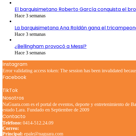
El barquisimetano Roberto García conquista el br
Hace 3 semanas
La barquisimetana Ana Roldán gana el tricampeo
Hace 3 semanas
¿Bellingham provocó a Messi?
Hace 3 semanas
Instagram
Error validating access token: The session has been invalidated becau
Facebook
TikTok
Nosotros
NaGuara.com es el portal de eventos, deporte y entretenimiento de Bar
estado Lara. Fundado en Septiembre de 2009
Contacto
Teléfono:
0414-512.24.09
Correo:
Principal:
epale@naguara.com