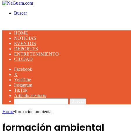
Buscar
HOME
NOTICIAS
EVENTOS
DEPORTES
ENTRETENIMIENTO
CIUDAD
Facebook
X
YouTube
Instagram
TikTok
Artículo aleatorio
Buscar
Home
/
formación ambiental
formación ambiental