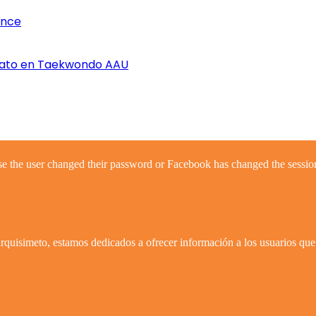
once
nato en Taekwondo AAU
se the user changed their password or Facebook has changed the session
quisimeto, estamos dedicados a ofrecer información a los usuarios que 