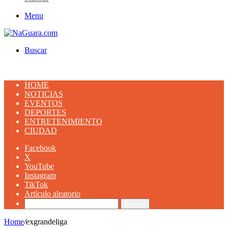
Menu
Buscar
HOME
NOTICIAS
EVENTOS
DEPORTES
ENTRETENIMIENTO
CIUDAD
Facebook
X
YouTube
Instagram
TikTok
Artículo aleatorio
Buscar
Home
/
exgrandeliga