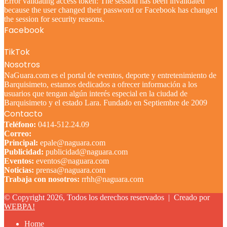
Error validating access token: The session has been invalidated
because the user changed their password or Facebook has changed
the session for security reasons.
Facebook
TikTok
Nosotros
NaGuara.com es el portal de eventos, deporte y entretenimiento de
Barquisimeto, estamos dedicados a ofrecer información a los
usuarios que tengan algún interés especial en la ciudad de
Barquisimeto y el estado Lara. Fundado en Septiembre de 2009
Contacto
Teléfono:
0414-512.24.09
Correo:
Principal:
epale@naguara.com
Publicidad:
publicidad@naguara.com
Eventos:
eventos@naguara.com
Noticias:
prensa@naguara.com
Trabaja con nosotros:
rrhh@naguara.com
© Copyright 2026, Todos los derechos reservados |
Creado por
WEBPA!
Home