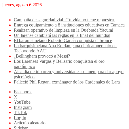
jueves, agosto 6 2026
Breaking News
Campaña de seguridad vial «Tu vida no tiene repuesto»
Entrega equipamiento a 8 instituciones educativas en Tamaca
Realizan operativo de limpieza en la Quebrada Yacural
Un larense cambiará las reglas en la final del mundial
El barquisimetano Roberto García conquista el bronce
La barquisimetana Ana Roldán gana el tricampeonato en
Taekwondo AAU
¿Bellingham provocó a Messi?
Los Larenses Vargas y Belisario conquistan el oro
paralímpico
Alcaldía de iribarren y universidades se unen para dar apoyo
psicológico
Falleció Phil Regan, exmánager de los Cardenales de Lara
Facebook
X
YouTube
Instagram
TikTok
Log In
Artículo aleatorio
Sidebar