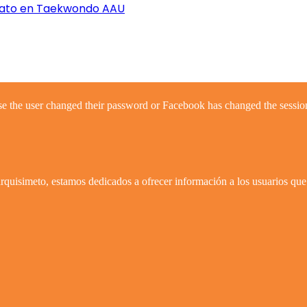
nato en Taekwondo AAU
se the user changed their password or Facebook has changed the session
quisimeto, estamos dedicados a ofrecer información a los usuarios que 