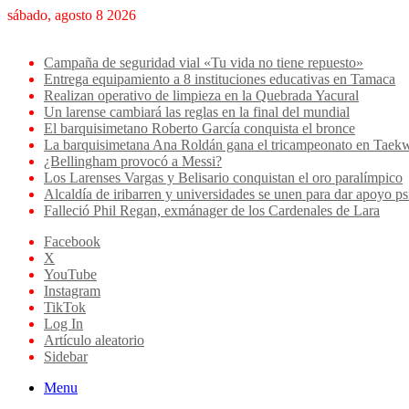
sábado, agosto 8 2026
Breaking News
Campaña de seguridad vial «Tu vida no tiene repuesto»
Entrega equipamiento a 8 instituciones educativas en Tamaca
Realizan operativo de limpieza en la Quebrada Yacural
Un larense cambiará las reglas en la final del mundial
El barquisimetano Roberto García conquista el bronce
La barquisimetana Ana Roldán gana el tricampeonato en Ta
¿Bellingham provocó a Messi?
Los Larenses Vargas y Belisario conquistan el oro paralímpico
Alcaldía de iribarren y universidades se unen para dar apoyo ps
Falleció Phil Regan, exmánager de los Cardenales de Lara
Facebook
X
YouTube
Instagram
TikTok
Log In
Artículo aleatorio
Sidebar
Menu