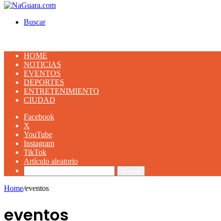
Buscar
HOME
NOTICIAS
EVENTOS
DEPORTES
ENTRETENIMIENTO
CIUDAD
Facebook
X
YouTube
Instagram
TikTok
Artículo aleatorio
Buscar
Home
/
eventos
eventos