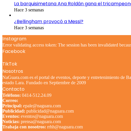
La barquisimetana Ana Roldán gana el tricampeo
Hace 3 semanas
¿Bellingham provocó a Messi?
Hace 3 semanas
Instagram
Error validating access token: The session has been invalidated becau
Facebook
TikTok
Nosotros
NaGuara.com es el portal de eventos, deporte y entretenimiento de Bar
estado Lara. Fundado en Septiembre de 2009
Contacto
Teléfono:
0414-512.24.09
Correo:
Principal:
epale@naguara.com
Publicidad:
publicidad@naguara.com
Eventos:
eventos@naguara.com
Noticias:
prensa@naguara.com
Trabaja con nosotros:
rrhh@naguara.com