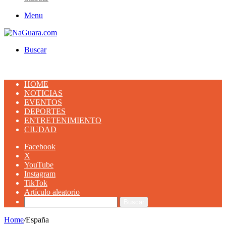
Menu
Buscar
HOME
NOTICIAS
EVENTOS
DEPORTES
ENTRETENIMIENTO
CIUDAD
Facebook
X
YouTube
Instagram
TikTok
Artículo aleatorio
Buscar
Home
/
España