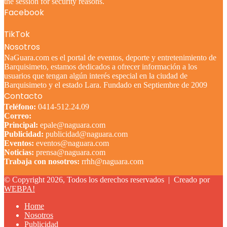
the session for security reasons.
Facebook
TikTok
Nosotros
NaGuara.com es el portal de eventos, deporte y entretenimiento de
Barquisimeto, estamos dedicados a ofrecer información a los
usuarios que tengan algún interés especial en la ciudad de
Barquisimeto y el estado Lara. Fundado en Septiembre de 2009
Contacto
Teléfono:
0414-512.24.09
Correo:
Principal:
epale@naguara.com
Publicidad:
publicidad@naguara.com
Eventos:
eventos@naguara.com
Noticias:
prensa@naguara.com
Trabaja con nosotros:
rrhh@naguara.com
© Copyright 2026, Todos los derechos reservados |
Creado por
WEBPA!
Home
Nosotros
Publicidad