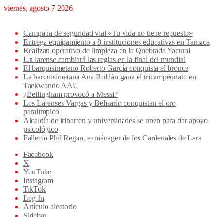
viernes, agosto 7 2026
Breaking News
Campaña de seguridad vial «Tu vida no tiene repuesto»
Entrega equipamiento a 8 instituciones educativas en Tamaca
Realizan operativo de limpieza en la Quebrada Yacural
Un larense cambiará las reglas en la final del mundial
El barquisimetano Roberto García conquista el bronce
La barquisimetana Ana Roldán gana el tricampeonato en
Taekwondo AAU
¿Bellingham provocó a Messi?
Los Larenses Vargas y Belisario conquistan el oro
paralímpico
Alcaldía de iribarren y universidades se unen para dar apoyo
psicológico
Falleció Phil Regan, exmánager de los Cardenales de Lara
Facebook
X
YouTube
Instagram
TikTok
Log In
Artículo aleatorio
Sidebar