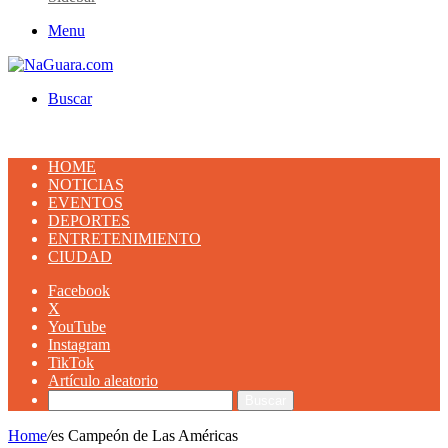
Menu
Buscar
HOME
NOTICIAS
EVENTOS
DEPORTES
ENTRETENIMIENTO
CIUDAD
Facebook
X
YouTube
Instagram
TikTok
Artículo aleatorio
Buscar
Home
/
es Campeón de Las Américas