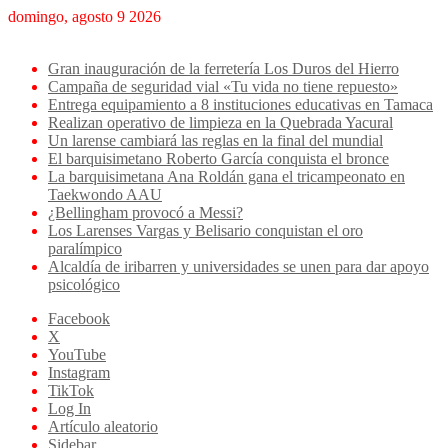
domingo, agosto 9 2026
Breaking News
Gran inauguración de la ferretería Los Duros del Hierro
Campaña de seguridad vial «Tu vida no tiene repuesto»
Entrega equipamiento a 8 instituciones educativas en Tamaca
Realizan operativo de limpieza en la Quebrada Yacural
Un larense cambiará las reglas en la final del mundial
El barquisimetano Roberto García conquista el bronce
La barquisimetana Ana Roldán gana el tricampeonato en
Taekwondo AAU
¿Bellingham provocó a Messi?
Los Larenses Vargas y Belisario conquistan el oro
paralímpico
Alcaldía de iribarren y universidades se unen para dar apoyo
psicológico
Facebook
X
YouTube
Instagram
TikTok
Log In
Artículo aleatorio
Sidebar