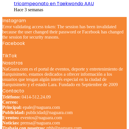
tricampeonato en Taekwondo AAU
Hace 3 semanas
Instagram
Error validating access token: The session has been invalidated
because the user changed their password or Facebook has changed
the session for security reasons.
Facebook
TikTok
Nosotros
NaGuara.com es el portal de eventos, deporte y entretenimiento de
Barquisimeto, estamos dedicados a ofrecer información a los
usuarios que tengan algún interés especial en la ciudad de
Barquisimeto y el estado Lara. Fundado en Septiembre de 2009
Contacto
Teléfono:
0414-512.24.09
Correo:
Principal:
epale@naguara.com
Publicidad:
publicidad@naguara.com
Eventos:
eventos@naguara.com
Noticias:
prensa@naguara.com
Trabaja con nosotros:
rrhh@naguara.com