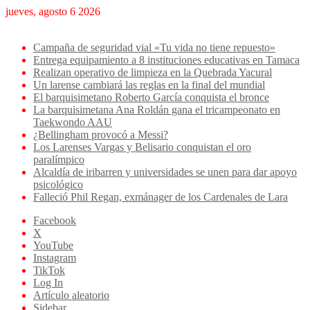
jueves, agosto 6 2026
Breaking News
Campaña de seguridad vial «Tu vida no tiene repuesto»
Entrega equipamiento a 8 instituciones educativas en Tamaca
Realizan operativo de limpieza en la Quebrada Yacural
Un larense cambiará las reglas en la final del mundial
El barquisimetano Roberto García conquista el bronce
La barquisimetana Ana Roldán gana el tricampeonato en
Taekwondo AAU
¿Bellingham provocó a Messi?
Los Larenses Vargas y Belisario conquistan el oro
paralímpico
Alcaldía de iribarren y universidades se unen para dar apoyo
psicológico
Falleció Phil Regan, exmánager de los Cardenales de Lara
Facebook
X
YouTube
Instagram
TikTok
Log In
Artículo aleatorio
Sidebar