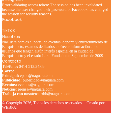
Error validating access token: The session has been invalidated
because the user changed their password or Facebook has changed
the session for security reasons.
Facebook
TikTok
Nosotros
NaGuara.com es el portal de eventos, deporte y entretenimiento de
Barquisimeto, estamos dedicados a ofrecer información a los
usuarios que tengan algún interés especial en la ciudad de
Barquisimeto y el estado Lara. Fundado en Septiembre de 2009
Contacto
Teléfono:
0414-512.24.09
Correo:
Principal:
epale@naguara.com
Publicidad:
publicidad@naguara.com
Eventos:
eventos@naguara.com
Noticias:
prensa@naguara.com
Trabaja con nosotros:
rrhh@naguara.com
© Copyright 2026, Todos los derechos reservados |
Creado por
WEBPA!