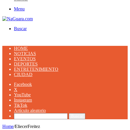
Menu
Buscar
HOME
NOTICIAS
EVENTOS
DEPORTES
ENTRETENIMIENTO
CIUDAD
Facebook
X
YouTube
Instagram
TikTok
Artículo aleatorio
Buscar
Home
/
EliecerFreitez