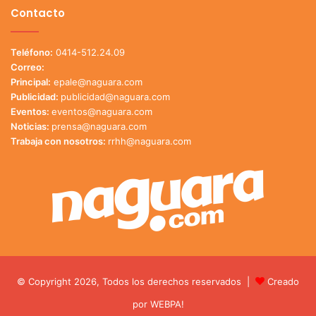
Contacto
Teléfono:
0414-512.24.09
Correo:
Principal:
epale@naguara.com
Publicidad:
publicidad@naguara.com
Eventos:
eventos@naguara.com
Noticias:
prensa@naguara.com
Trabaja con nosotros:
rrhh@naguara.com
© Copyright 2026, Todos los derechos reservados |
Creado
por
WEBPA!