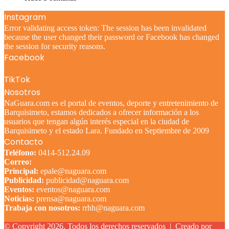
Instagram
Error validating access token: The session has been invalidated
because the user changed their password or Facebook has changed
the session for security reasons.
Facebook
TikTok
Nosotros
NaGuara.com es el portal de eventos, deporte y entretenimiento de
Barquisimeto, estamos dedicados a ofrecer información a los
usuarios que tengan algún interés especial en la ciudad de
Barquisimeto y el estado Lara. Fundado en Septiembre de 2009
Contacto
Teléfono:
0414-512.24.09
Correo:
Principal:
epale@naguara.com
Publicidad:
publicidad@naguara.com
Eventos:
eventos@naguara.com
Noticias:
prensa@naguara.com
Trabaja con nosotros:
rrhh@naguara.com
© Copyright 2026, Todos los derechos reservados |
Creado por