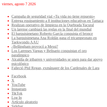
viernes, agosto 7 2026
Breaking News
Campaña de seguridad vial «Tu vida no tiene repuesto»
Entrega equipamiento a 8 instituciones educativas en Tamaca
Realizan operativo de limpieza en la Quebrada Yacural
Un larense cambiará las reglas en la final del mundial
El barquisimetano Roberto García conquista el bronce
La barquisimetana Ana Roldán gana el tricampeonato en
Taekwondo AAU
¿Bellingham provocó a Messi?
Los Larenses Vargas y Belisario conquistan el oro
paralímpico
Alcaldía de iribarren y universidades se unen para dar apoyo
psicológico
Falleció Phil Regan, exmánager de los Cardenales de Lara
Facebook
X
YouTube
Instagram
TikTok
Log In
Artículo aleatorio
Sidebar