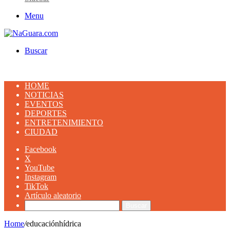
Menu
Buscar
HOME
NOTICIAS
EVENTOS
DEPORTES
ENTRETENIMIENTO
CIUDAD
Facebook
X
YouTube
Instagram
TikTok
Artículo aleatorio
Buscar
Home
/
educaciónhídrica