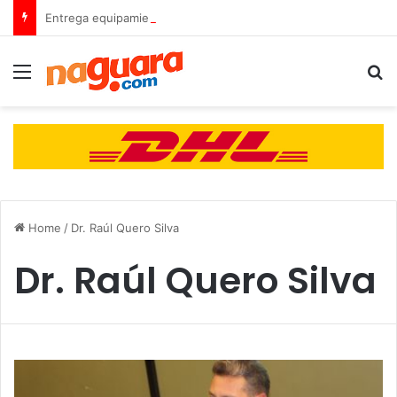
Entrega equipamiento a 8 instituciones educativas en Tamaca
Menu
B
Home
/
Dr. Raúl Quero Silva
Dr. Raúl Quero Silva