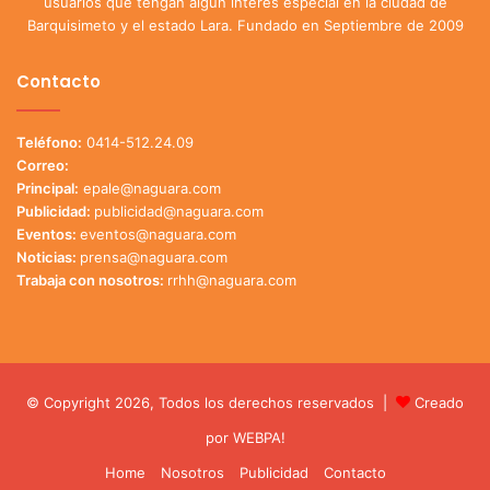
usuarios que tengan algún interés especial en la ciudad de
Barquisimeto y el estado Lara. Fundado en Septiembre de 2009
Contacto
Teléfono:
0414-512.24.09
Correo:
Principal:
epale@naguara.com
Publicidad:
publicidad@naguara.com
Eventos:
eventos@naguara.com
Noticias:
prensa@naguara.com
Trabaja con nosotros:
rrhh@naguara.com
© Copyright 2026, Todos los derechos reservados |
Creado
por
WEBPA!
Home
Nosotros
Publicidad
Contacto