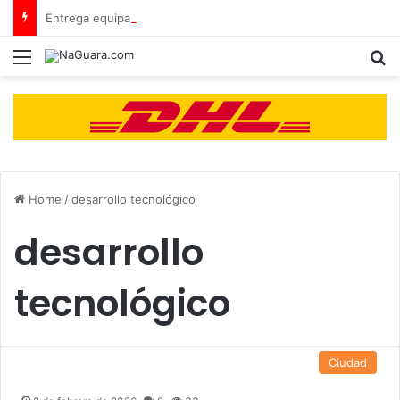
Entrega equipamiento a 8 instituciones educativas en Tamaca
Menu
B
Home
/
desarrollo tecnológico
desarrollo
tecnológico
Ciudad