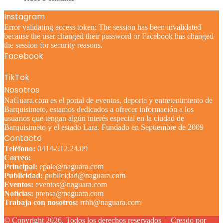
Instagram
Error validating access token: The session has been invalidated
because the user changed their password or Facebook has changed
the session for security reasons.
Facebook
TikTok
Nosotros
NaGuara.com es el portal de eventos, deporte y entretenimiento de
Barquisimeto, estamos dedicados a ofrecer información a los
usuarios que tengan algún interés especial en la ciudad de
Barquisimeto y el estado Lara. Fundado en Septiembre de 2009
Contacto
Teléfono:
0414-512.24.09
Correo:
Principal:
epale@naguara.com
Publicidad:
publicidad@naguara.com
Eventos:
eventos@naguara.com
Noticias:
prensa@naguara.com
Trabaja con nosotros:
rrhh@naguara.com
© Copyright 2026, Todos los derechos reservados |
Creado por