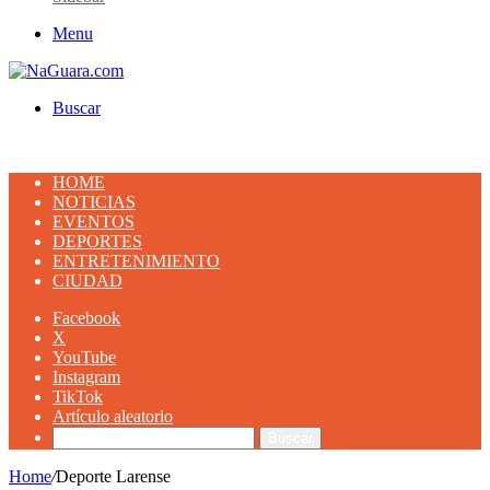
Menu
Buscar
HOME
NOTICIAS
EVENTOS
DEPORTES
ENTRETENIMIENTO
CIUDAD
Facebook
X
YouTube
Instagram
TikTok
Artículo aleatorio
Buscar
Home
/
Deporte Larense