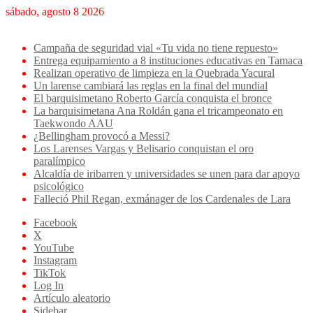
sábado, agosto 8 2026
Breaking News
Campaña de seguridad vial «Tu vida no tiene repuesto»
Entrega equipamiento a 8 instituciones educativas en Tamaca
Realizan operativo de limpieza en la Quebrada Yacural
Un larense cambiará las reglas en la final del mundial
El barquisimetano Roberto García conquista el bronce
La barquisimetana Ana Roldán gana el tricampeonato en
Taekwondo AAU
¿Bellingham provocó a Messi?
Los Larenses Vargas y Belisario conquistan el oro
paralímpico
Alcaldía de iribarren y universidades se unen para dar apoyo
psicológico
Falleció Phil Regan, exmánager de los Cardenales de Lara
Facebook
X
YouTube
Instagram
TikTok
Log In
Artículo aleatorio
Sidebar