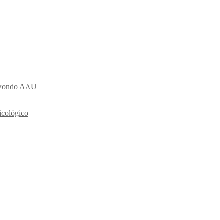
ekwondo AAU
icológico