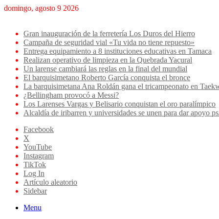
domingo, agosto 9 2026
Breaking News
Gran inauguración de la ferretería Los Duros del Hierro
Campaña de seguridad vial «Tu vida no tiene repuesto»
Entrega equipamiento a 8 instituciones educativas en Tamaca
Realizan operativo de limpieza en la Quebrada Yacural
Un larense cambiará las reglas en la final del mundial
El barquisimetano Roberto García conquista el bronce
La barquisimetana Ana Roldán gana el tricampeonato en Ta
¿Bellingham provocó a Messi?
Los Larenses Vargas y Belisario conquistan el oro paralímpico
Alcaldía de iribarren y universidades se unen para dar apoyo ps
Facebook
X
YouTube
Instagram
TikTok
Log In
Artículo aleatorio
Sidebar
Menu