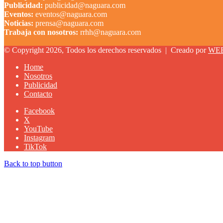
Publicidad:
publicidad@naguara.com
Eventos:
eventos@naguara.com
Noticias:
prensa@naguara.com
Trabaja con nosotros:
rrhh@naguara.com
© Copyright 2026, Todos los derechos reservados |
Creado por
WE
Home
Nosotros
Publicidad
Contacto
Facebook
X
YouTube
Instagram
TikTok
Back to top button