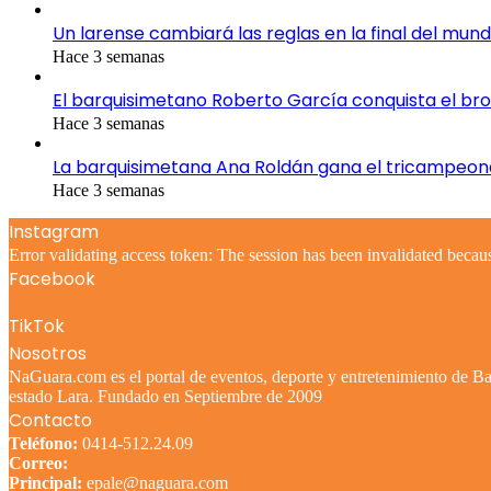
Un larense cambiará las reglas en la final del mund
Hace 3 semanas
El barquisimetano Roberto García conquista el br
Hace 3 semanas
La barquisimetana Ana Roldán gana el tricampeo
Hace 3 semanas
Instagram
Error validating access token: The session has been invalidated becau
Facebook
TikTok
Nosotros
NaGuara.com es el portal de eventos, deporte y entretenimiento de Bar
estado Lara. Fundado en Septiembre de 2009
Contacto
Teléfono:
0414-512.24.09
Correo:
Principal:
epale@naguara.com