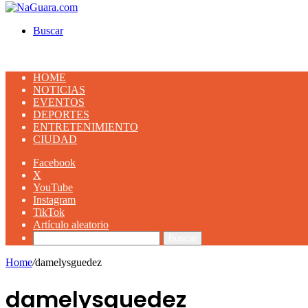
Buscar
HOME
NOTICIAS
EVENTOS
DEPORTES
ENTRETENIMIENTO
CIUDAD
Facebook
X
YouTube
Instagram
TikTok
Artículo aleatorio
Buscar
Home
/
damelysguedez
damelysguedez