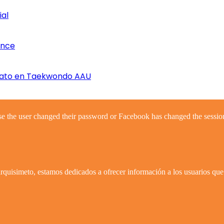
ial
once
nato en Taekwondo AAU
se the user changed their password or Facebook has changed the session
quisimeto, estamos dedicados a ofrecer información a los usuarios que 