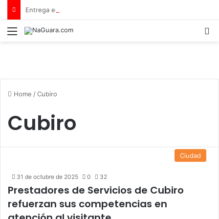
Entrega equipamiento a 8 instituciones educativas en Tamaca
Menu
B
Home
/
Cubiro
Cubiro
Ciudad
31 de octubre de 2025
0
32
Prestadores de Servicios de Cubiro
refuerzan sus competencias en
atención al visitante