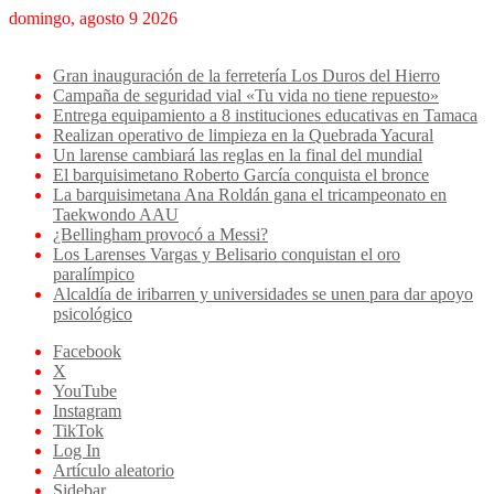
domingo, agosto 9 2026
Breaking News
Gran inauguración de la ferretería Los Duros del Hierro
Campaña de seguridad vial «Tu vida no tiene repuesto»
Entrega equipamiento a 8 instituciones educativas en Tamaca
Realizan operativo de limpieza en la Quebrada Yacural
Un larense cambiará las reglas en la final del mundial
El barquisimetano Roberto García conquista el bronce
La barquisimetana Ana Roldán gana el tricampeonato en
Taekwondo AAU
¿Bellingham provocó a Messi?
Los Larenses Vargas y Belisario conquistan el oro
paralímpico
Alcaldía de iribarren y universidades se unen para dar apoyo
psicológico
Facebook
X
YouTube
Instagram
TikTok
Log In
Artículo aleatorio
Sidebar