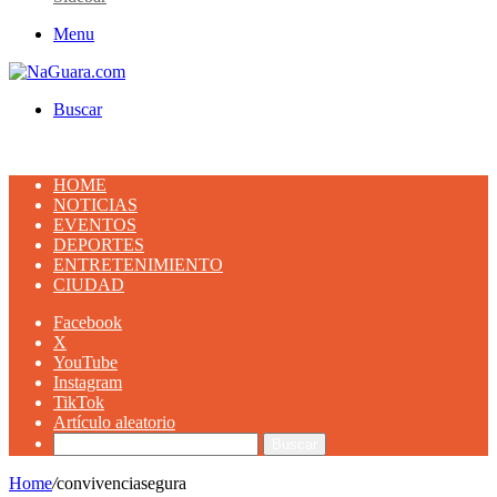
Menu
Buscar
HOME
NOTICIAS
EVENTOS
DEPORTES
ENTRETENIMIENTO
CIUDAD
Facebook
X
YouTube
Instagram
TikTok
Artículo aleatorio
Buscar
Home
/
convivenciasegura