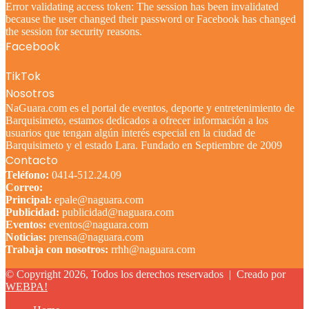
Error validating access token: The session has been invalidated
because the user changed their password or Facebook has changed
the session for security reasons.
Facebook
TikTok
Nosotros
NaGuara.com es el portal de eventos, deporte y entretenimiento de
Barquisimeto, estamos dedicados a ofrecer información a los
usuarios que tengan algún interés especial en la ciudad de
Barquisimeto y el estado Lara. Fundado en Septiembre de 2009
Contacto
Teléfono:
0414-512.24.09
Correo:
Principal:
epale@naguara.com
Publicidad:
publicidad@naguara.com
Eventos:
eventos@naguara.com
Noticias:
prensa@naguara.com
Trabaja con nosotros:
rrhh@naguara.com
© Copyright 2026, Todos los derechos reservados |
Creado por
WEBPA!