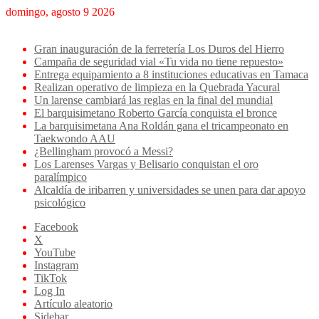
domingo, agosto 9 2026
Breaking News
Gran inauguración de la ferretería Los Duros del Hierro
Campaña de seguridad vial «Tu vida no tiene repuesto»
Entrega equipamiento a 8 instituciones educativas en Tamaca
Realizan operativo de limpieza en la Quebrada Yacural
Un larense cambiará las reglas en la final del mundial
El barquisimetano Roberto García conquista el bronce
La barquisimetana Ana Roldán gana el tricampeonato en
Taekwondo AAU
¿Bellingham provocó a Messi?
Los Larenses Vargas y Belisario conquistan el oro
paralímpico
Alcaldía de iribarren y universidades se unen para dar apoyo
psicológico
Facebook
X
YouTube
Instagram
TikTok
Log In
Artículo aleatorio
Sidebar