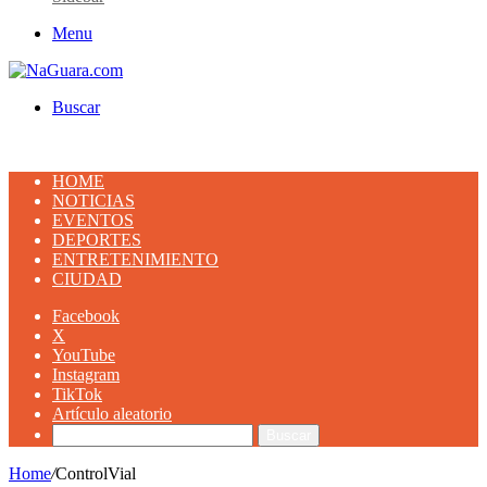
Menu
Buscar
HOME
NOTICIAS
EVENTOS
DEPORTES
ENTRETENIMIENTO
CIUDAD
Facebook
X
YouTube
Instagram
TikTok
Artículo aleatorio
Buscar
Home
/
ControlVial