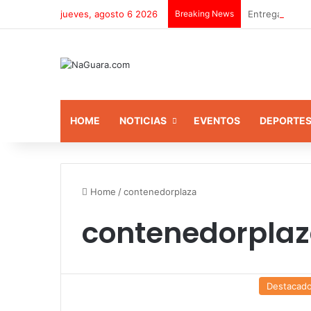
jueves, agosto 6 2026
Breaking News
Entrega equip
HOME
NOTICIAS
EVENTOS
DEPORTE
Home
/
contenedorplaza
contenedorpla
Destacad