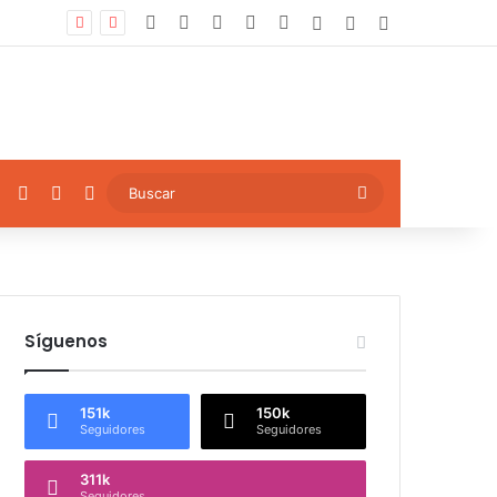
Facebook
X
YouTube
Instagram
TikTok
Log In
Artículo aleatori
Sidebar
ok
YouTube
Instagram
TikTok
Artículo aleatorio
Buscar
Síguenos
151k
150k
Seguidores
Seguidores
311k
Seguidores