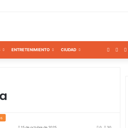
amiento a 8 instituciones educativas en Tamaca
Facebo
X
S
ENTRETENIMIENTO
CIUDAD
za
os
15 de octubre de 2025
0
30