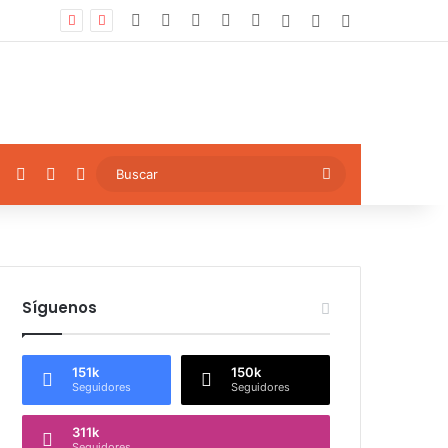
Facebook
X
YouTube
Instagram
TikTok
Log In
Artículo aleatori
Sidebar
ok
YouTube
Instagram
TikTok
Artículo aleatorio
Buscar
Síguenos
151k
150k
Seguidores
Seguidores
311k
Seguidores