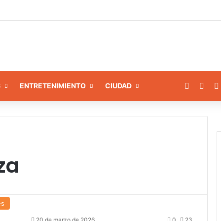
amiento a 8 instituciones educativas en Tamaca
Facebo
X
S
ENTRETENIMIENTO
CIUDAD
za
es
20 de marzo de 2026
0
23