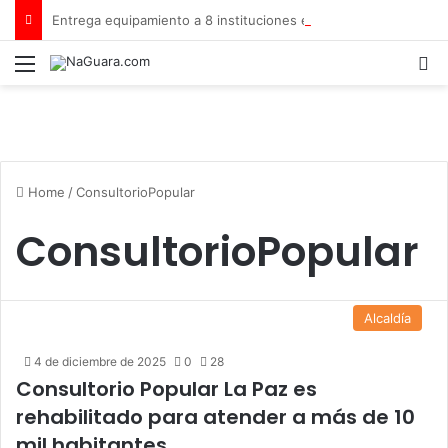
Entrega equipamiento a 8 instituciones educativas en Tamaca
Menu
B
Home
/
ConsultorioPopular
ConsultorioPopular
Alcaldía
4 de diciembre de 2025
0
28
Consultorio Popular La Paz es
rehabilitado para atender a más de 10
mil habitantes