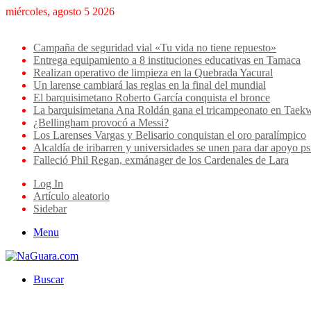
miércoles, agosto 5 2026
Breaking News
Campaña de seguridad vial «Tu vida no tiene repuesto»
Entrega equipamiento a 8 instituciones educativas en Tamaca
Realizan operativo de limpieza en la Quebrada Yacural
Un larense cambiará las reglas en la final del mundial
El barquisimetano Roberto García conquista el bronce
La barquisimetana Ana Roldán gana el tricampeonato en Ta
¿Bellingham provocó a Messi?
Los Larenses Vargas y Belisario conquistan el oro paralímpico
Alcaldía de iribarren y universidades se unen para dar apoyo ps
Falleció Phil Regan, exmánager de los Cardenales de Lara
Log In
Artículo aleatorio
Sidebar
Menu
Buscar