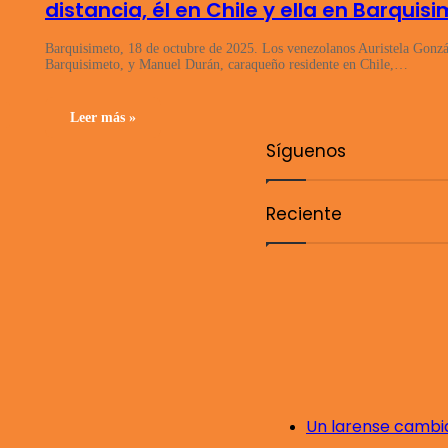
distancia, él en Chile y ella en Barquis
Barquisimeto, 18 de octubre de 2025. Los venezolanos Auristela Gonzá
Barquisimeto, y Manuel Durán, caraqueño residente en Chile,…
Leer más »
Síguenos
Reciente
Un larense cambiar