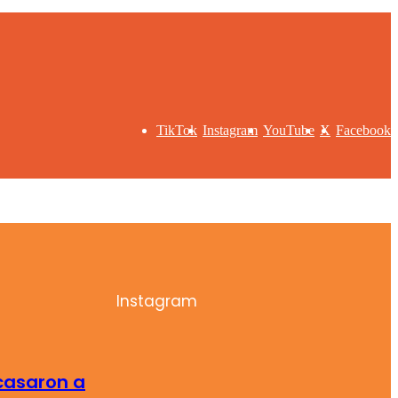
TikTok
Instagram
YouTube
X
Facebook
Instagram
 casaron a