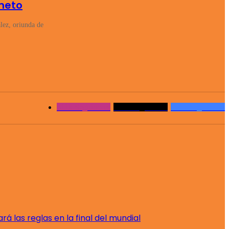
imeto
lez, oriunda de
311k
Seguidores
150k
Seguidores
151k
Seguidores
á las reglas en la final del mundial