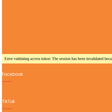
Error validating access token: The session has been invalidated bec
Facebook
TikTok