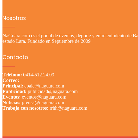
Nosotros
NaGuara.com es el portal de eventos, deporte y entretenimiento de Bar
estado Lara. Fundado en Septiembre de 2009
Contacto
Teléfono:
0414-512.24.09
Correo:
Principal:
epale@naguara.com
Publicidad:
publicidad@naguara.com
Eventos:
eventos@naguara.com
Noticias:
prensa@naguara.com
Trabaja con nosotros:
rrhh@naguara.com