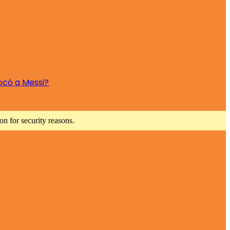
ocó a Messi?
n for security reasons.