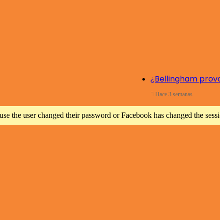
¿Bellingham prov
Hace 3 semanas
ause the user changed their password or Facebook has changed the sessio