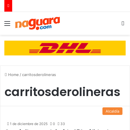
Menu
B
Home
/
carritosderolineras
carritosderolineras
Alcaldía
1 de diciembre de 2025
0
33