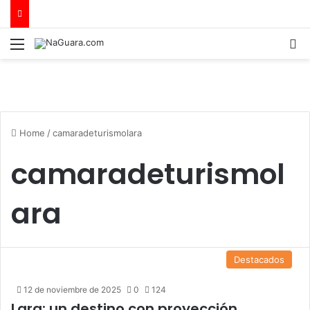
Menu
B
Home
/
camaradeturismolara
camaradeturismol
ara
Destacados
12 de noviembre de 2025
0
124
Lara: un destino con proyección