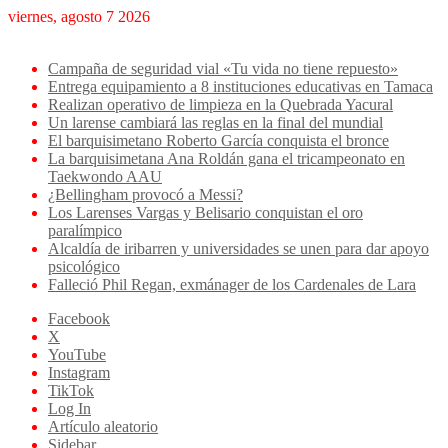
viernes, agosto 7 2026
Breaking News
Campaña de seguridad vial «Tu vida no tiene repuesto»
Entrega equipamiento a 8 instituciones educativas en Tamaca
Realizan operativo de limpieza en la Quebrada Yacural
Un larense cambiará las reglas en la final del mundial
El barquisimetano Roberto García conquista el bronce
La barquisimetana Ana Roldán gana el tricampeonato en
Taekwondo AAU
¿Bellingham provocó a Messi?
Los Larenses Vargas y Belisario conquistan el oro
paralímpico
Alcaldía de iribarren y universidades se unen para dar apoyo
psicológico
Falleció Phil Regan, exmánager de los Cardenales de Lara
Facebook
X
YouTube
Instagram
TikTok
Log In
Artículo aleatorio
Sidebar