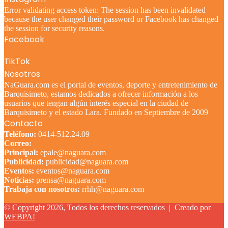
Error validating access token: The session has been invalidated
because the user changed their password or Facebook has changed
the session for security reasons.
Facebook
TikTok
Nosotros
NaGuara.com es el portal de eventos, deporte y entretenimiento de
Barquisimeto, estamos dedicados a ofrecer información a los
usuarios que tengan algún interés especial en la ciudad de
Barquisimeto y el estado Lara. Fundado en Septiembre de 2009
Contacto
Teléfono:
0414-512.24.09
Correo:
Principal:
epale@naguara.com
Publicidad:
publicidad@naguara.com
Eventos:
eventos@naguara.com
Noticias:
prensa@naguara.com
Trabaja con nosotros:
rrhh@naguara.com
© Copyright 2026, Todos los derechos reservados |
Creado por
WEBPA!