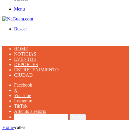
Menu
Buscar
HOME
NOTICIAS
EVENTOS
DEPORTES
ENTRETENIMIENTO
CIUDAD
Facebook
X
YouTube
Instagram
TikTok
Artículo aleatorio
Buscar
Home
/
calles