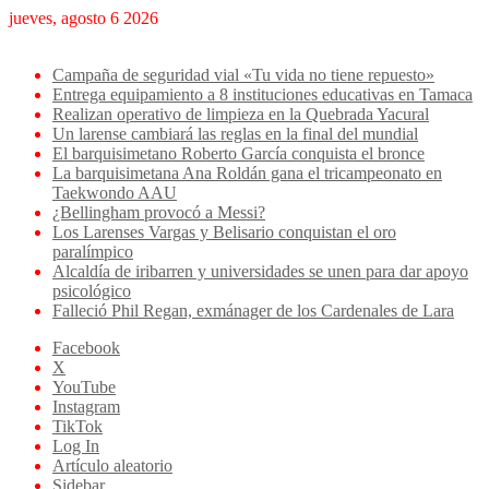
jueves, agosto 6 2026
Breaking News
Campaña de seguridad vial «Tu vida no tiene repuesto»
Entrega equipamiento a 8 instituciones educativas en Tamaca
Realizan operativo de limpieza en la Quebrada Yacural
Un larense cambiará las reglas en la final del mundial
El barquisimetano Roberto García conquista el bronce
La barquisimetana Ana Roldán gana el tricampeonato en
Taekwondo AAU
¿Bellingham provocó a Messi?
Los Larenses Vargas y Belisario conquistan el oro
paralímpico
Alcaldía de iribarren y universidades se unen para dar apoyo
psicológico
Falleció Phil Regan, exmánager de los Cardenales de Lara
Facebook
X
YouTube
Instagram
TikTok
Log In
Artículo aleatorio
Sidebar