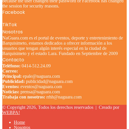
because the user changed their password or Facebook has changed
the session for security reasons.
Facebook
TikTok
Nosotros
NaGuara.com es el portal de eventos, deporte y entretenimiento de
Barquisimeto, estamos dedicados a ofrecer información a los
usuarios que tengan algún interés especial en la ciudad de
Barquisimeto y el estado Lara. Fundado en Septiembre de 2009
Contacto
Teléfono:
0414-512.24.09
Correo:
Principal:
epale@naguara.com
Publicidad:
publicidad@naguara.com
Eventos:
eventos@naguara.com
Noticias:
prensa@naguara.com
Trabaja con nosotros:
rrhh@naguara.com
© Copyright 2026, Todos los derechos reservados |
Creado por
WEBPA!
Home
Nosotros