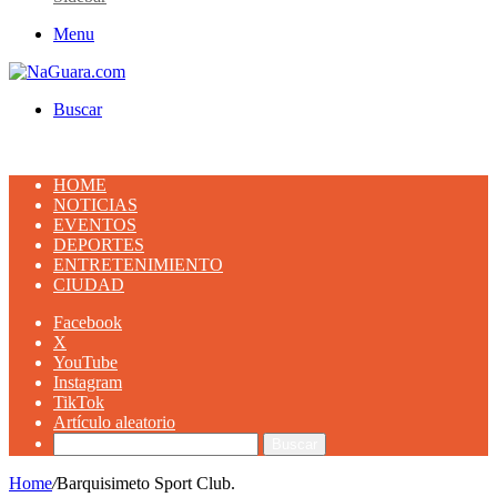
Menu
Buscar
HOME
NOTICIAS
EVENTOS
DEPORTES
ENTRETENIMIENTO
CIUDAD
Facebook
X
YouTube
Instagram
TikTok
Artículo aleatorio
Buscar
Home
/
Barquisimeto Sport Club.