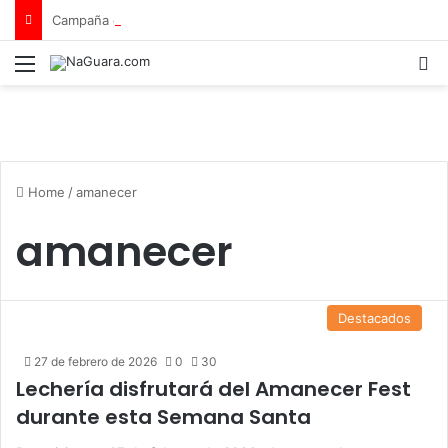
Campaña de seguridad vial «Tu vida no tiene repuesto»
Menu
B
Home
/
amanecer
amanecer
Destacados
27 de febrero de 2026
0
30
Lechería disfrutará del Amanecer Fest
durante esta Semana Santa