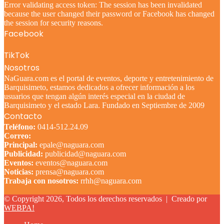
Error validating access token: The session has been invalidated
because the user changed their password or Facebook has changed
the session for security reasons.
Facebook
TikTok
Nosotros
NaGuara.com es el portal de eventos, deporte y entretenimiento de
Barquisimeto, estamos dedicados a ofrecer información a los
usuarios que tengan algún interés especial en la ciudad de
Barquisimeto y el estado Lara. Fundado en Septiembre de 2009
Contacto
Teléfono:
0414-512.24.09
Correo:
Principal:
epale@naguara.com
Publicidad:
publicidad@naguara.com
Eventos:
eventos@naguara.com
Noticias:
prensa@naguara.com
Trabaja con nosotros:
rrhh@naguara.com
© Copyright 2026, Todos los derechos reservados |
Creado por
WEBPA!