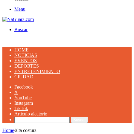
Menu
Buscar
HOME
NOTICIAS
EVENTOS
DEPORTES
ENTRETENIMIENTO
CIUDAD
Facebook
X
YouTube
Instagram
TikTok
Artículo aleatorio
Buscar
Home
/
alta costura