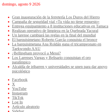
domingo, agosto 9 2026
Breaking News
Gran inauguración de la ferretería Los Duros del Hierro
Campaña de seguridad vial «Tu vida no tiene repuesto»
Entrega equipamiento a 8 instituciones educativas en Tamaca
Realizan operativo de limpieza en la Quebrada Yacural
Un larense cambiará las reglas en la final del mundial
El barquisimetano Roberto García conquista el bronce
La barquisimetana Ana Roldán gana el tricampeonato en
Taekwondo AAU
¿Bellingham provocó a Messi?
Los Larenses Vargas y Belisario conquistan el oro
paralímpico
Alcaldía de iribarren y universidades se unen para dar apoyo
psicológico
Facebook
X
YouTube
Instagram
TikTok
Log In
Artículo aleatorio
Sidebar