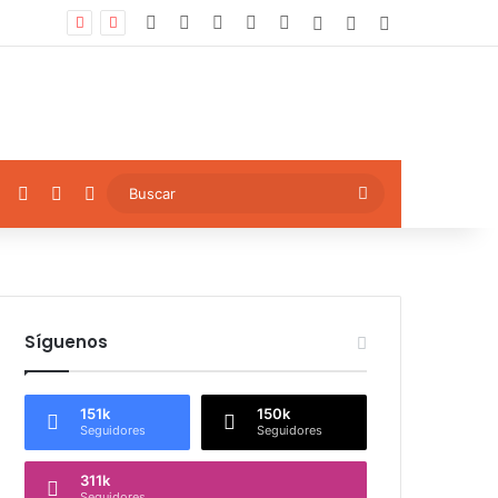
Facebook
X
YouTube
Instagram
TikTok
Log In
Artículo aleatori
Sidebar
ok
YouTube
Instagram
TikTok
Artículo aleatorio
Buscar
Síguenos
151k
150k
Seguidores
Seguidores
311k
Seguidores