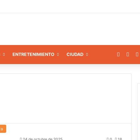
amiento a 8 instituciones educativas en Tamaca
Facebo
X
S
ENTRETENIMIENTO
CIUDAD
ra
24 de octubre de 2025
0
18