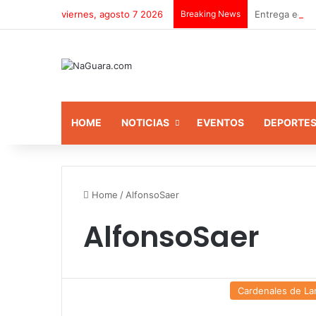
viernes, agosto 7 2026
Breaking News
Entrega equip
HOME
NOTICIAS
EVENTOS
DEPORTE
Home
/
AlfonsoSaer
AlfonsoSaer
Cardenales de La