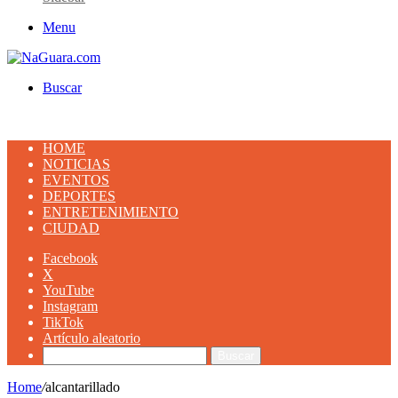
Menu
Buscar
HOME
NOTICIAS
EVENTOS
DEPORTES
ENTRETENIMIENTO
CIUDAD
Facebook
X
YouTube
Instagram
TikTok
Artículo aleatorio
Buscar
Home
/
alcantarillado