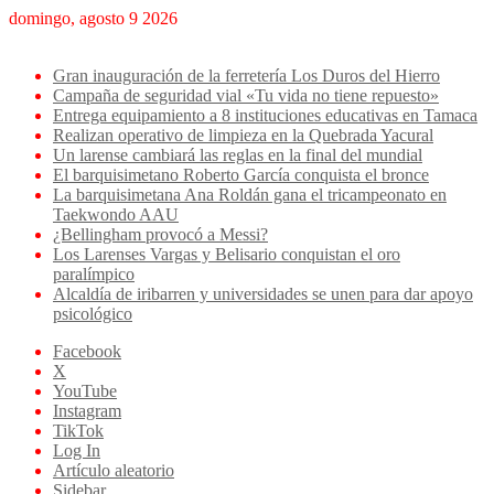
domingo, agosto 9 2026
Breaking News
Gran inauguración de la ferretería Los Duros del Hierro
Campaña de seguridad vial «Tu vida no tiene repuesto»
Entrega equipamiento a 8 instituciones educativas en Tamaca
Realizan operativo de limpieza en la Quebrada Yacural
Un larense cambiará las reglas en la final del mundial
El barquisimetano Roberto García conquista el bronce
La barquisimetana Ana Roldán gana el tricampeonato en
Taekwondo AAU
¿Bellingham provocó a Messi?
Los Larenses Vargas y Belisario conquistan el oro
paralímpico
Alcaldía de iribarren y universidades se unen para dar apoyo
psicológico
Facebook
X
YouTube
Instagram
TikTok
Log In
Artículo aleatorio
Sidebar