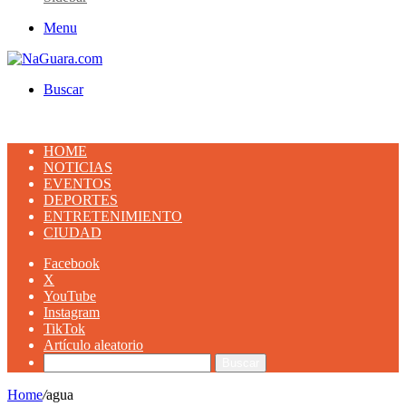
Menu
Buscar
HOME
NOTICIAS
EVENTOS
DEPORTES
ENTRETENIMIENTO
CIUDAD
Facebook
X
YouTube
Instagram
TikTok
Artículo aleatorio
Buscar
Home
/
agua