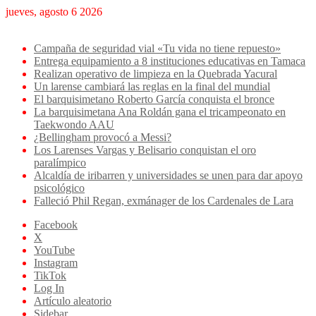
jueves, agosto 6 2026
Breaking News
Campaña de seguridad vial «Tu vida no tiene repuesto»
Entrega equipamiento a 8 instituciones educativas en Tamaca
Realizan operativo de limpieza en la Quebrada Yacural
Un larense cambiará las reglas en la final del mundial
El barquisimetano Roberto García conquista el bronce
La barquisimetana Ana Roldán gana el tricampeonato en
Taekwondo AAU
¿Bellingham provocó a Messi?
Los Larenses Vargas y Belisario conquistan el oro
paralímpico
Alcaldía de iribarren y universidades se unen para dar apoyo
psicológico
Falleció Phil Regan, exmánager de los Cardenales de Lara
Facebook
X
YouTube
Instagram
TikTok
Log In
Artículo aleatorio
Sidebar