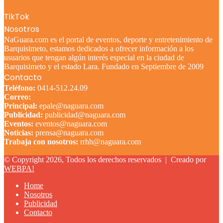
TikTok
Nosotros
NaGuara.com es el portal de eventos, deporte y entretenimiento de
Barquisimeto, estamos dedicados a ofrecer información a los
usuarios que tengan algún interés especial en la ciudad de
Barquisimeto y el estado Lara. Fundado en Septiembre de 2009
Contacto
Teléfono:
0414-512.24.09
Correo:
Principal:
epale@naguara.com
Publicidad:
publicidad@naguara.com
Eventos:
eventos@naguara.com
Noticias:
prensa@naguara.com
Trabaja con nosotros:
rrhh@naguara.com
© Copyright 2026, Todos los derechos reservados |
Creado por
WEBPA!
Home
Nosotros
Publicidad
Contacto