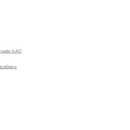
ekwondo AAU
icológico