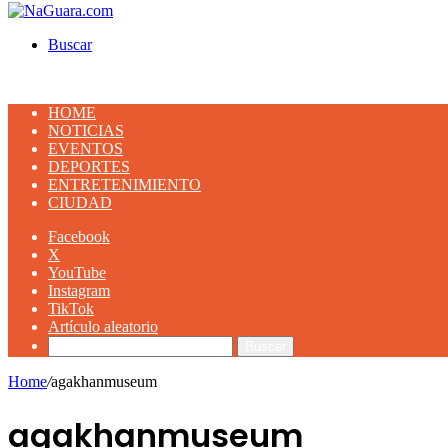
Buscar
HOME
NOTICIAS
EVENTOS
DEPORTES
ENTRETENIMIENTO
CIUDAD
Facebook
X
YouTube
Instagram
TikTok
Artículo aleatorio
Buscar
Home
/
agakhanmuseum
agakhanmuseum