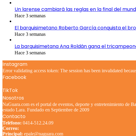
Un larense cambiará las reglas en la final del mund
Hace 3 semanas
El barquisimetano Roberto García conquista el br
Hace 3 semanas
La barquisimetana Ana Roldán gana el tricampeo
Hace 3 semanas
Instagram
Error validating access token: The session has been invalidated becau
Facebook
TikTok
Nosotros
NaGuara.com es el portal de eventos, deporte y entretenimiento de Bar
estado Lara. Fundado en Septiembre de 2009
Contacto
Teléfono:
0414-512.24.09
Correo:
Principal:
epale@naguara.com