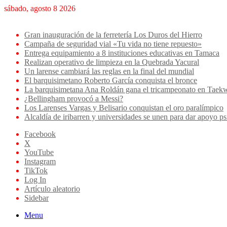
sábado, agosto 8 2026
Breaking News
Gran inauguración de la ferretería Los Duros del Hierro
Campaña de seguridad vial «Tu vida no tiene repuesto»
Entrega equipamiento a 8 instituciones educativas en Tamaca
Realizan operativo de limpieza en la Quebrada Yacural
Un larense cambiará las reglas en la final del mundial
El barquisimetano Roberto García conquista el bronce
La barquisimetana Ana Roldán gana el tricampeonato en Ta
¿Bellingham provocó a Messi?
Los Larenses Vargas y Belisario conquistan el oro paralímpico
Alcaldía de iribarren y universidades se unen para dar apoyo ps
Facebook
X
YouTube
Instagram
TikTok
Log In
Artículo aleatorio
Sidebar
Menu