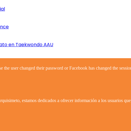
ial
once
nato en Taekwondo AAU
se the user changed their password or Facebook has changed the session
quisimeto, estamos dedicados a ofrecer información a los usuarios que 