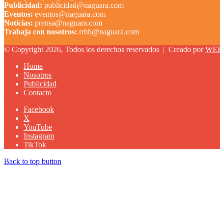
Publicidad:
publicidad@naguara.com
Eventos:
eventos@naguara.com
Noticias:
prensa@naguara.com
Trabaja con nosotros:
rrhh@naguara.com
© Copyright 2026, Todos los derechos reservados |
Creado por
WE
Home
Nosotros
Publicidad
Contacto
Facebook
X
YouTube
Instagram
TikTok
Back to top button