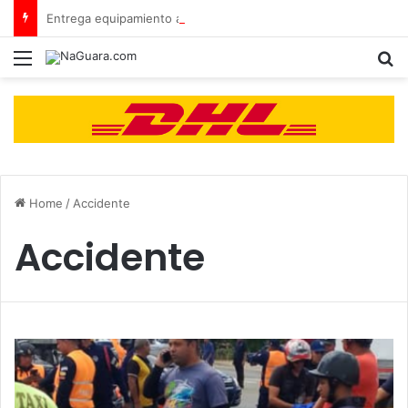
Entrega equipamiento a 8 instituciones educativas en Tamaca
Menu
B
Home
/
Accidente
Accidente