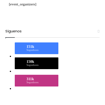
[event_organizers]
Síguenos
151k
Seguidores
150k
Seguidores
311k
Seguidores