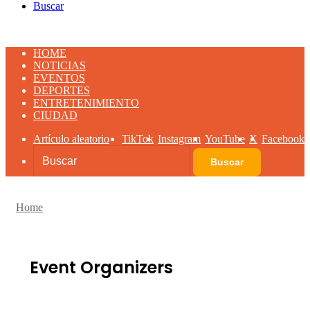
Buscar
HOME
NOTICIAS
EVENTOS
DEPORTES
ENTRETENIMIENTO
CIUDAD
Artículo aleatorio
TikTok
Instagram
YouTube
X
Facebook
Buscar
Home
Event Organizers