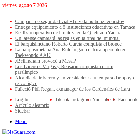
viernes, agosto 7 2026
Breaking News
Campaña de seguridad vial «Tu vida no tiene repuesto»
Entrega equipamiento a 8 instituciones educativas en Tamaca
Realizan operativo de limpieza en la Quebrada Yacural
Un larense cambiará las reglas en la final del mundial
El barquisimetano Roberto García conquista el bronce
La barquisimetana Ana Roldán gana el tricampeonato en
Taekwondo AAU
¿Bellingham provocó a Messi?
Los Larenses Vargas y Belisario conquistan el oro
paralímpico
Alcaldía de iribarren y universidades se unen para dar apoyo
psicológico
Falleció Phil Regan, exmánager de los Cardenales de Lara
Log In
TikTok
Instagram
YouTube
X
Facebook
Artículo aleatorio
Sidebar
Menu