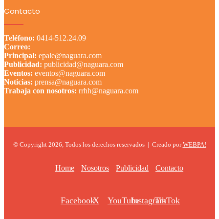
Contacto
Teléfono:
0414-512.24.09
Correo:
Principal:
epale@naguara.com
Publicidad:
publicidad@naguara.com
Eventos:
eventos@naguara.com
Noticias:
prensa@naguara.com
Trabaja con nosotros:
rrhh@naguara.com
© Copyright 2026, Todos los derechos reservados |
Creado por
WEBPA!
Home
Nosotros
Publicidad
Contacto
Facebook
X
YouTube
Instagram
TikTok